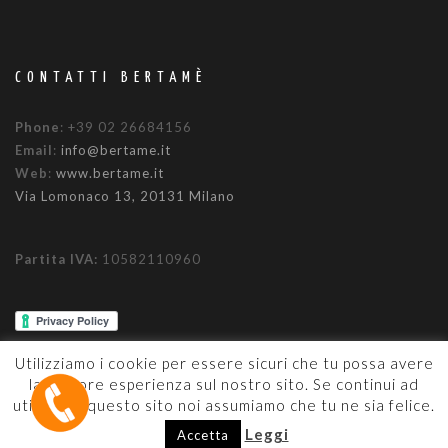
CONTATTI BERTAMÈ
Phone
: +39 02 26684156
Email
:
info@bertame.it
Web
:
www.bertame.it
Via Lomonaco 13, 20131 Milano
Partita IVA:
10582110960
Utilizziamo i cookie per essere sicuri che tu possa avere
la migliore esperienza sul nostro sito. Se continui ad
utilizzare questo sito noi assumiamo che tu ne sia felice.
Leggi
Accetta