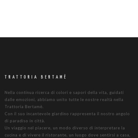
TRATTORIA BERTAMÈ
Nella continua ricerca di colori e sapori della vita, guidati
dalle emozioni, abbiamo unito tutte le nostre realtà nella
Trattoria Bertamè.
Con il suo incantevole giardino rappresenta il nostro angolo
di paradiso in città.
Un viaggio nel piacere, un modo diverso di interpretare la
cucina e di vivere il ristorante, un luogo dove sentirsi a casa,