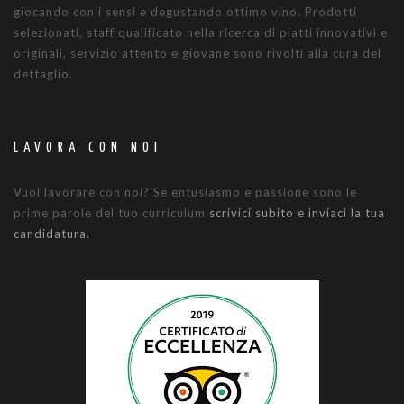
giocando con i sensi e degustando ottimo vino. Prodotti
selezionati, staff qualificato nella ricerca di piatti innovativi e
originali, servizio attento e giovane sono rivolti alla cura del
dettaglio.
LAVORA CON NOI
Vuoi lavorare con noi? Se entusiasmo e passione sono le
prime parole del tuo curriculum
scrivici subito e inviaci la tua
candidatura.