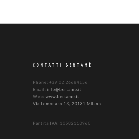
CONTATTI BERTAMÈ
Phone
: +39 02 26684156
Email
:
info@bertame.it
Web
:
www.bertame.it
Via Lomonaco 13, 20131 Milano
Partita IVA:
10582110960