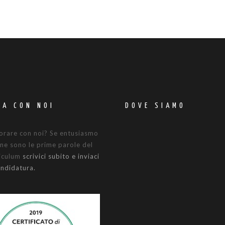
RA CON NOI
DOVE SIAMO
orare con noi? Se entusiasmo
ne sono le prime parole del
riculum
scrivici subito e inviaci
andidatura.