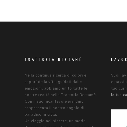
TRATTORIA BERTAMÈ
LAVO
Nella continua ricerca di colori e
Vuoi lav
sapori della vita, guidati dalle
e passio
emozioni, abbiamo unito tutte le
tuo cur
nostre realtà nella Trattoria Bertamè.
la tua c
Con il suo incantevole giardino
rappresenta il nostro angolo di
paradiso in città.
Un viaggio nel piacere, un modo