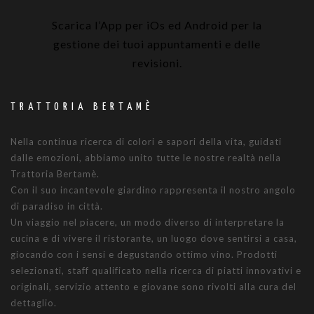
Scarica l’App per iOs ed Android per la
gestione dei tuoi appuntamenti e delle
revisioni.
TRATTORIA BERTAMÈ
Nella continua ricerca di colori e sapori della vita, guidati
dalle emozioni, abbiamo unito tutte le nostre realtà nella
Trattoria Bertamè.
Con il suo incantevole giardino rappresenta il nostro angolo
di paradiso in città.
Un viaggio nel piacere, un modo diverso di interpretare la
cucina e di vivere il ristorante, un luogo dove sentirsi a casa,
giocando con i sensi e degustando ottimo vino. Prodotti
selezionati, staff qualificato nella ricerca di piatti innovativi e
originali, servizio attento e giovane sono rivolti alla cura del
dettaglio.