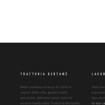
TRATTORIA BERTAMÈ
LAVO
Nella continua ricerca di colori e
Vuoi lav
sapori della vita, guidati dalle
e passio
emozioni, abbiamo unito tutte le
tuo cur
nostre realtà nella Trattoria Bertamè.
la tua c