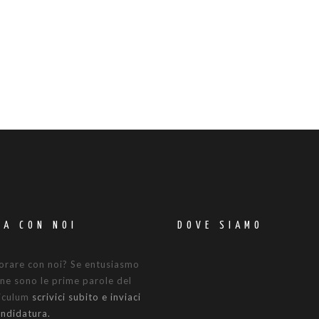
RA CON NOI
DOVE SIAMO
orare con noi? Se entusiasmo
ne sono le prime parole del
riculum
scrivici subito e inviaci
andidatura.