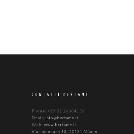
CONTATTI BERTAMÈ
Phone
: +39 02 26684156
Email
:
info@bertame.it
Web
:
www.bertame.it
Via Lomonaco 13, 20131 Milano