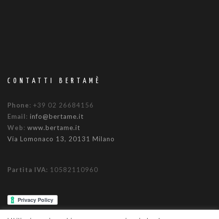
CONTATTI BERTAMÈ
Phone
: +39 02 26684156
Email
:
info@bertame.it
Web
:
www.bertame.it
Via Lomonaco 13, 20131 Milano
Partita IVA:
10582110960