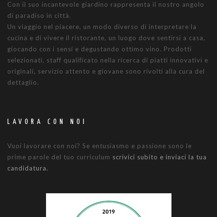
Con il suo incantevole giardino rappresenta il nostro angolo
di paradiso in città.
Un viaggio nel piacere, un modo diverso di interpretare la
cucina e di vivere il ristorante, un luogo dove sentirsi a casa,
giocando con i sensi e degustando ottimo vino. Prodotti
selezionati, staff qualificato nella ricerca di piatti innovativi e
originali, servizio attento e giovane sono rivolti alla cura del
dettaglio.
LAVORA CON NOI
Vuoi lavorare con noi? Se entusiasmo e passione sono le
prime parole del tuo curriculum
scrivici subito e inviaci la tua
candidatura.