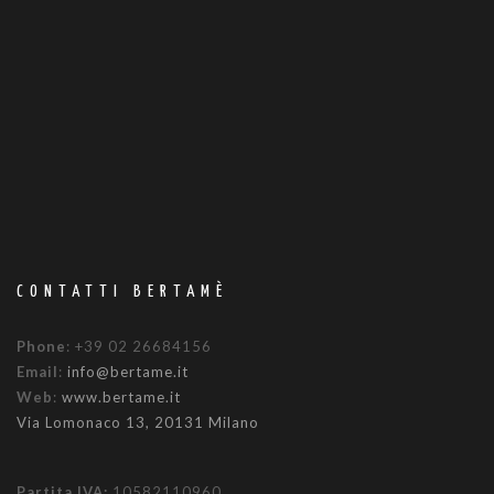
CONTATTI BERTAMÈ
Phone
: +39 02 26684156
Email
:
info@bertame.it
Web
:
www.bertame.it
Via Lomonaco 13, 20131 Milano
Partita IVA:
10582110960