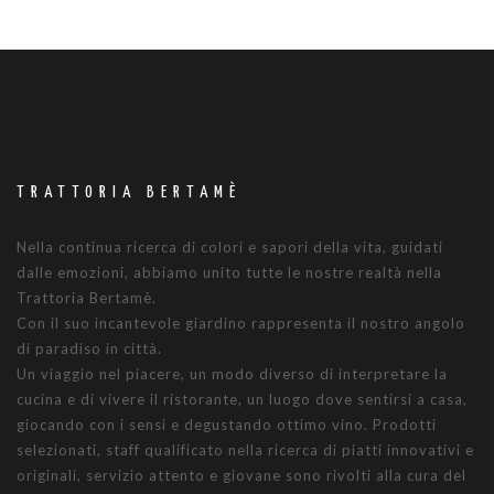
TRATTORIA BERTAMÈ
Nella continua ricerca di colori e sapori della vita, guidati
dalle emozioni, abbiamo unito tutte le nostre realtà nella
Trattoria Bertamè.
Con il suo incantevole giardino rappresenta il nostro angolo
di paradiso in città.
Un viaggio nel piacere, un modo diverso di interpretare la
cucina e di vivere il ristorante, un luogo dove sentirsi a casa,
giocando con i sensi e degustando ottimo vino. Prodotti
selezionati, staff qualificato nella ricerca di piatti innovativi e
originali, servizio attento e giovane sono rivolti alla cura del