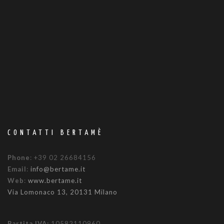
CONTATTI BERTAMÈ
Phone
: +39 02 26684156
Email
:
info@bertame.it
Web
:
www.bertame.it
Via Lomonaco 13, 20131 Milano
Partita IVA:
10582110960