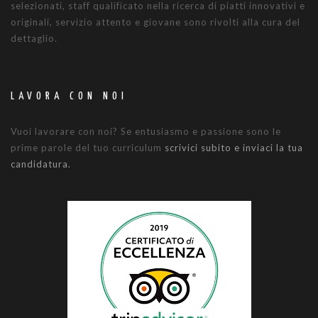
selezionati, staff qualificato nella ricerca di piatti innovativi e
originali, servizio attento e giovane sono rivolti alla cura del
dettaglio.
LAVORA CON NOI
Vuoi lavorare con noi? Se entusiasmo e passione sono le
prime parole del tuo curriculum
scrivici subito e inviaci la tua
candidatura.