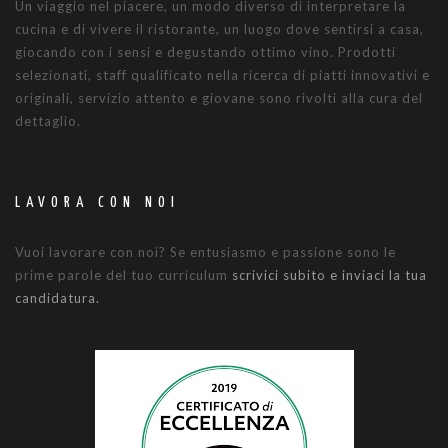
Un viaggio nel piacere, un modo diverso di interpretare la
cucina e di vivere il ristorante, un luogo dove sentirsi a casa,
giocando con i sensi e degustando ottimo vino. Prodotti
selezionati, staff qualificato nella ricerca di piatti innovativi e
originali, servizio attento e giovane sono rivolti alla cura del
dettaglio.
LAVORA CON NOI
Vuoi lavorare con noi? Se entusiasmo e passione sono le
prime parole del tuo curriculum
scrivici subito e inviaci la tua
candidatura.