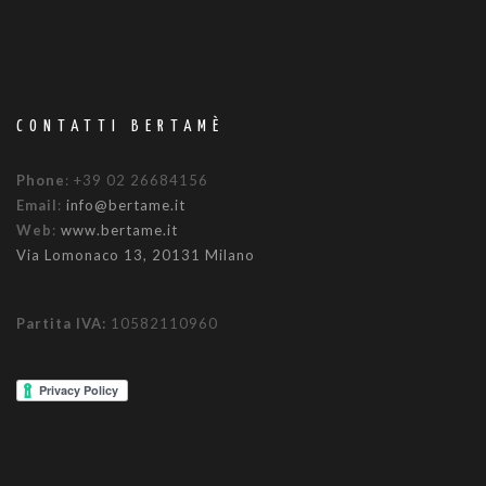
CONTATTI BERTAMÈ
Phone
: +39 02 26684156
Email
:
info@bertame.it
Web
:
www.bertame.it
Via Lomonaco 13, 20131 Milano
Partita IVA:
10582110960