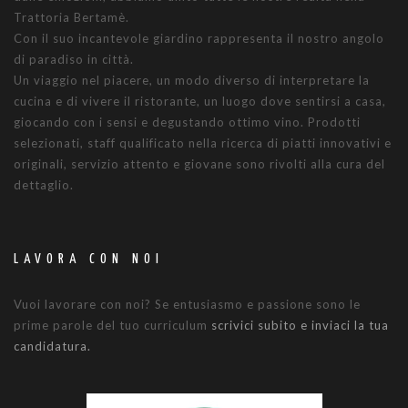
Trattoria Bertamè.
Con il suo incantevole giardino rappresenta il nostro angolo
di paradiso in città.
Un viaggio nel piacere, un modo diverso di interpretare la
cucina e di vivere il ristorante, un luogo dove sentirsi a casa,
giocando con i sensi e degustando ottimo vino. Prodotti
selezionati, staff qualificato nella ricerca di piatti innovativi e
originali, servizio attento e giovane sono rivolti alla cura del
dettaglio.
LAVORA CON NOI
Vuoi lavorare con noi? Se entusiasmo e passione sono le
prime parole del tuo curriculum
scrivici subito e inviaci la tua
candidatura.