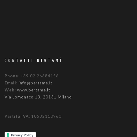
CONTATTI BERTAMÈ
Phone
: +39 02 26684156
Email
:
info@bertame.it
Web
:
www.bertame.it
Via Lomonaco 13, 20131 Milano
Partita IVA:
10582110960