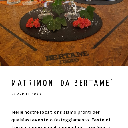
MATRIMONI DA BERTAME’
28 APRILE 2020
Nelle nostre
locations
siamo pronti per
qualsiasi
evento
o festeggiamento.
Feste di
laurea, compleanni, comunioni, cresime
…e