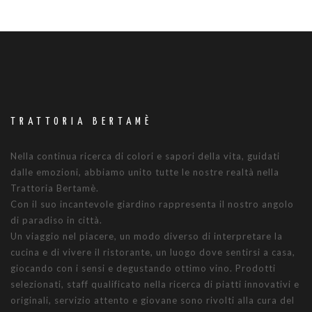
TRATTORIA BERTAMÈ
Nella continua ricerca di colori e sapori della vita, guidati
dalle emozioni, abbiamo unito tutte le nostre realtà nella
Trattoria Bertamè.
Con il suo incantevole giardino rappresenta il nostro angolo
di paradiso in città.
Un viaggio nel piacere, un modo diverso di interpretare la
cucina e di vivere il ristorante, un luogo dove sentirsi a casa,
giocando con i sensi e degustando ottimo vino. Prodotti
selezionati, staff qualificato nella ricerca di piatti innovativi e
originali, servizio attento e giovane sono rivolti alla cura del