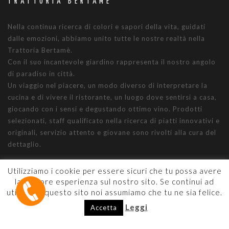
TRATTORIA BERTAMÈ
Nella continua ricerca di colori e sapori della vita, guidati
dalle emozioni, abbiamo unito tutte le nostre realtà nella
Trattoria Bertamè.
Con il suo incantevole giardino rappresenta il nostro angolo
di paradiso in città.
Un viaggio nel piacere, un modo diverso di interpretare la
cucina e di vivere il ristorante, un luogo dove sentirsi a casa,
giocando con i sensi e degustando ottimo vino. Prodotti
selezionati, staff qualificato nella ricerca di piatti innovativi e
originali, servizio attento e giovane sono rivolti alla cura del
dettaglio.
Utilizziamo i cookie per essere sicuri che tu possa avere
la migliore esperienza sul nostro sito. Se continui ad
LAVORA CON NOI
utilizzare questo sito noi assumiamo che tu ne sia felice.
Leggi
Accetta
Vuoi lavorare con noi? Se entusiasmo e passione sono le
prime parole del tuo curriculum
scrivici subito e inviaci la tua