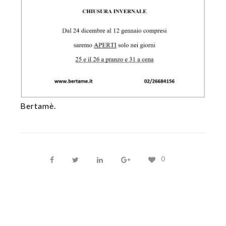
Bertamè.
0