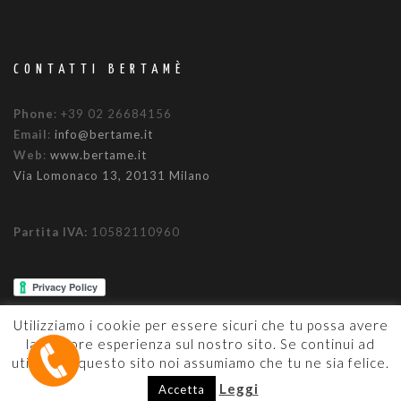
CONTATTI BERTAMÈ
Phone
: +39 02 26684156
Email
:
info@bertame.it
Web
:
www.bertame.it
Via Lomonaco 13, 20131 Milano
Partita IVA:
10582110960
Utilizziamo i cookie per essere sicuri che tu possa avere
la migliore esperienza sul nostro sito. Se continui ad
utilizzare questo sito noi assumiamo che tu ne sia felice.
Leggi
Accetta