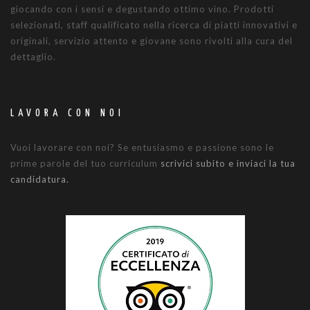
giocando con i sensi e degustando ottimo vino. Prodotti
selezionati, staff qualificato nella ricerca di piatti innovativi e
originali, servizio attento e giovane sono rivolti alla cura del
dettaglio.
LAVORA CON NOI
Vuoi lavorare con noi? Se entusiasmo e passione sono le
prime parole del tuo curriculum
scrivici subito e inviaci la tua
candidatura.