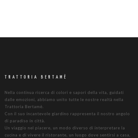
TRATTORIA BERTAMÈ
Nella continua ricerca di colori e sapori della vita, guidati
dalle emozioni, abbiamo unito tutte le nostre realtà nella
Trattoria Bertamè.
Con il suo incantevole giardino rappresenta il nostro angolo
di paradiso in città.
Un viaggio nel piacere, un modo diverso di interpretare la
cucina e di vivere il ristorante, un luogo dove sentirsi a casa,